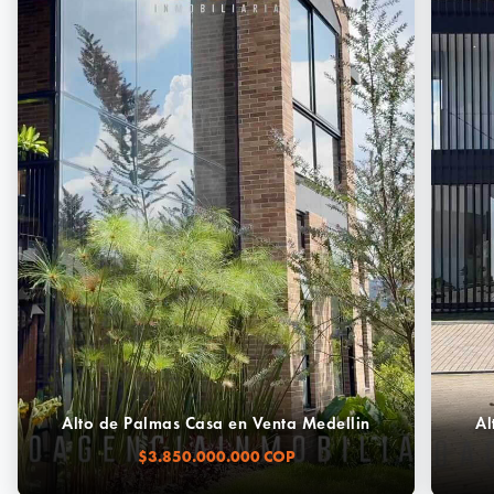
Alto de Palmas Casa en Venta Medellin
Al
$3.850.000.000 COP