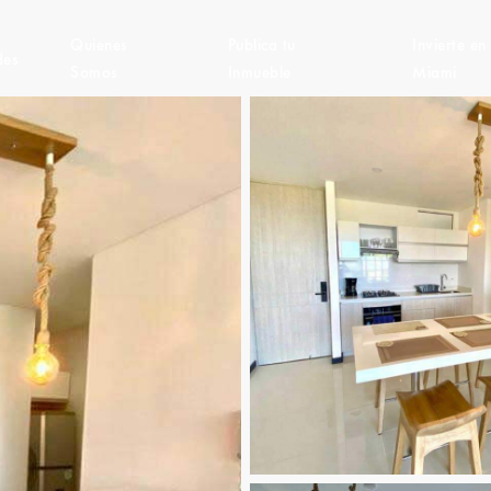
Quienes
Publica tu
Invierte en
des
Somos
Inmueble
Miami