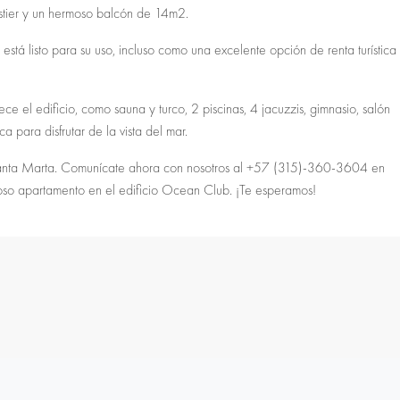
estier y un hermoso balcón de 14m2.
stá listo para su uso, incluso como una excelente opción de renta turística
e el edificio, como sauna y turco, 2 piscinas, 4 jacuzzis, gimnasio, salón
 para disfrutar de la vista del mar.
Santa Marta. Comunícate ahora con nosotros al +57 (315)-360-3604 en
lloso apartamento en el edificio Ocean Club. ¡Te esperamos!