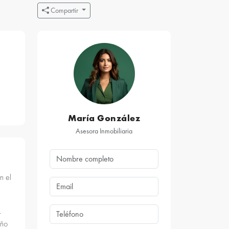
Compartir
María González
Asesora Inmobiliaria
n el
.
año