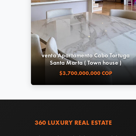
venta Apartamento Cabo Tortuga
Santa Marta ( Town house )
$3.700.000.000 COP
360 LUXURY REAL ESTATE