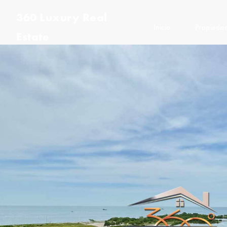
360 Luxury Real
Inicio
Propieda
Estate