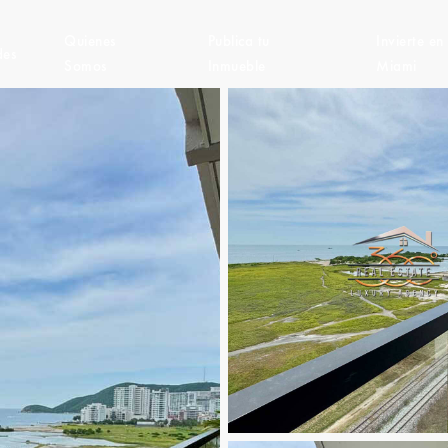
Quienes
Publica tu
Invierte en
des
Somos
Inmueble
Miami