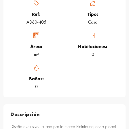
Ref:
Tipo:
A360-405
Casa
Área:
Habitaciones:
m²
0
Baños:
0
Descripción
Diseño exclusivo italiano por la marca Pininfarina,icono global