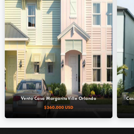
Venta Casa MargaritaVille Orlando
Cas
$360.000 USD