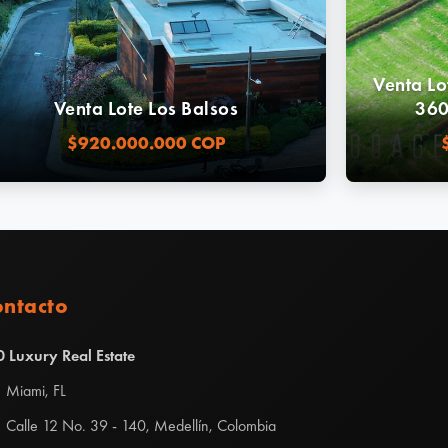
Venta Lo
Venta Lote Los Balsos
360
$920.000.000 COP
ontacto
 Luxury Real Estate
Miami, FL
Calle 12 No. 39 - 140, Medellín, Colombia