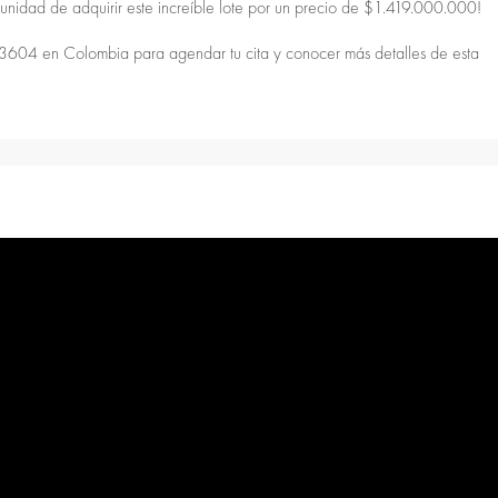
rtunidad de adquirir este increíble lote por un precio de $1.419.000.000!
604 en Colombia para agendar tu cita y conocer más detalles de esta