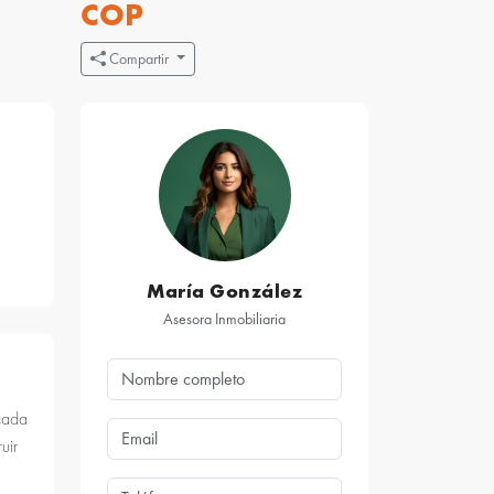
COP
Compartir
María González
Asesora Inmobiliaria
icada
uir