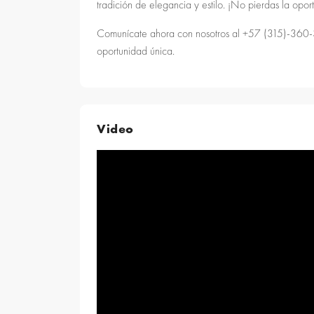
tradición de elegancia y estilo. ¡No pierdas la opo
Comunícate ahora con nosotros al +57 (315)-360-3
oportunidad única.
Video