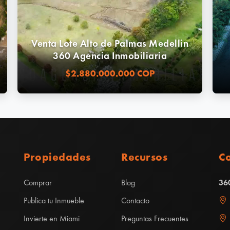
Venta Lote Alto de Palmas Medellin
360 Agencia Inmobiliaria
$2.880.000.000 COP
Propiedades
Recursos
C
Comprar
Blog
360
Publica tu Inmueble
Contacto
Invierte en Miami
Preguntas Frecuentes