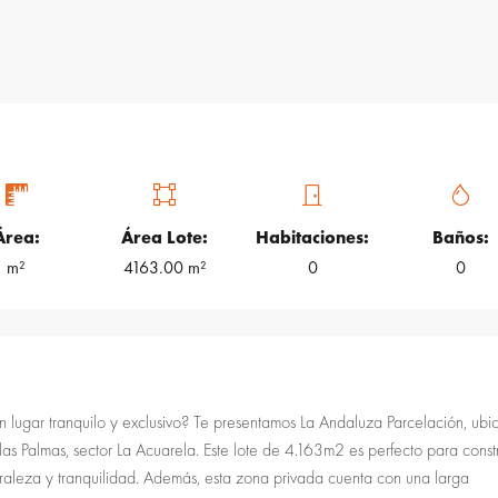
Área:
Área Lote:
Habitaciones:
Baños:
m²
4163.00 m²
0
0
un lugar tranquilo y exclusivo? Te presentamos La Andaluza Parcelación, ub
las Palmas, sector La Acuarela. Este lote de 4.163m2 es perfecto para constr
aleza y tranquilidad. Además, esta zona privada cuenta con una larga