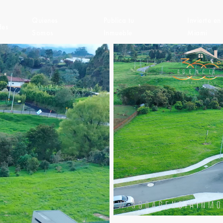
Quienes
Publica tu
Invierte en
des
Somos
Inmueble
Miami