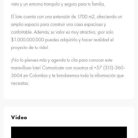
vista y un entorno tranquilo y seguro para tu familia.
El lote cuenta con una extensión de 1700 m2, ofreciendo un
amplio espacio para construir una casa espaciosa y
confortable. Además, su valor es muy atractivo, ¡por solo
$1.000.000.000 puedes adquirirlo y hacer realidad el
proyecto de tu vida!
¡No lo pienses más y agenda tu cita para conocer este
maravilloso lote! Comunícate con nosotros al +57 (315)-360-
3604 en Colombia y te brindaremos toda la información que
necesitas.
Video