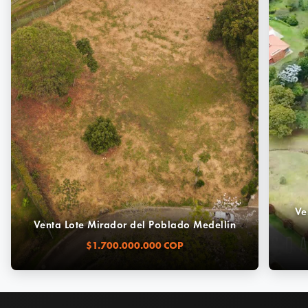
Ve
Venta Lote Mirador del Poblado Medellin
$1.700.000.000 COP